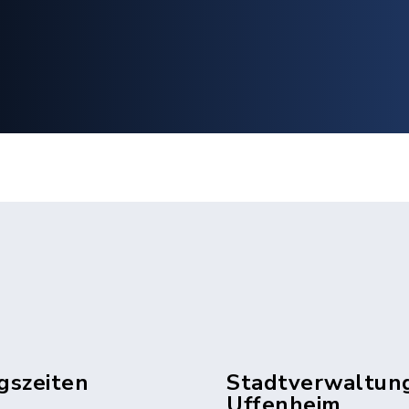
gszeiten
Stadtverwaltun
Uffenheim