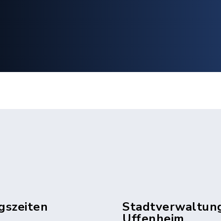
gszeiten
Stadtverwaltun
Uffenheim