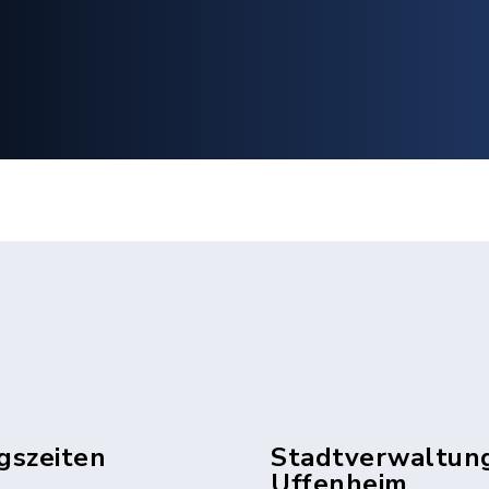
gszeiten
Stadtverwaltun
Uffenheim