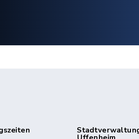
gszeiten
Stadtverwaltun
Uffenheim