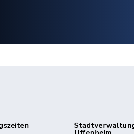
gszeiten
Stadtverwaltun
Uffenheim