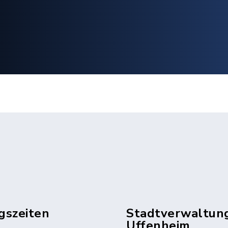
gszeiten
Stadtverwaltun
Uffenheim