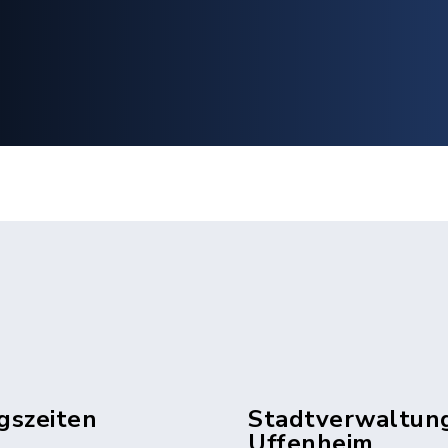
gszeiten
Stadtverwaltun
Uffenheim