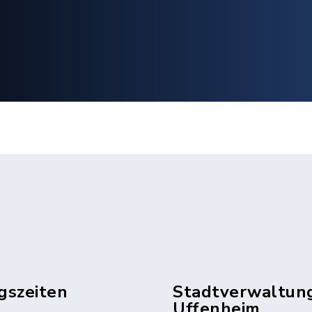
gszeiten
Stadtverwaltun
Uffenheim