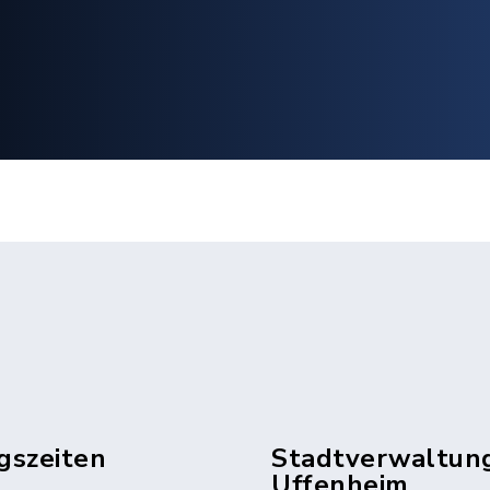
gszeiten
Stadtverwaltun
Uffenheim